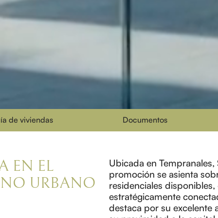
ía de viviendas
Documentos
A EN EL
Ubicada en Tempranales, S
promoción se asienta sobr
RNO URBANO
residenciales disponibles,
estratégicamente conect
destaca por su excelente a