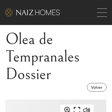
Olea de
les. Hogares exclusivos para los que se atreven a
RIOR TAMBIÉN ES UN RETO
Tempranales
Dossier
Volver