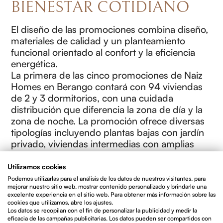
BIENESTAR COTIDIANO
El diseño de las promociones combina diseño,
materiales de calidad y un planteamiento
funcional orientado al confort y la eficiencia
energética.
La primera de las cinco promociones de Naiz
Homes en Berango contará con 94 viviendas
de 2 y 3 dormitorios, con una cuidada
distribución que diferencia la zona de día y la
zona de noche. La promoción ofrece diversas
tipologías incluyendo plantas bajas con jardín
privado, viviendas intermedias con amplias
terrazas y áticos con espacios exteriores
privilegiados que permiten disfrutar de la luz,
Utilizamos cookies
la amplitud y la conexión con el entorno.
Podemos utilizarlas para el análisis de los datos de nuestros visitantes, para
mejorar nuestro sitio web, mostrar contenido personalizado y brindarle una
Todas las viviendas destacan por su cuidada
excelente experiencia en el sitio web. Para obtener más información sobre las
distribución, que maximiza la entrada de
cookies que utilizamos, abre los ajustes.
luz natural y crea espacios cálidos, abiertos y
Los datos se recopilan con el fin de personalizar la publicidad y medir la
eficacia de las campañas publicitarias. Los datos pueden ser compartidos con