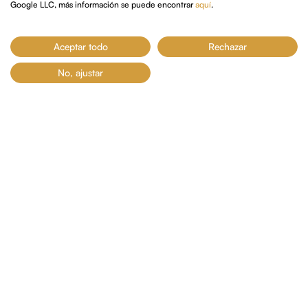
adaptables a las nuevas formas de vida.
Google LLC, más información se puede encontrar
aquí
.
Aceptar todo
Rechazar
No, ajustar
ESPACIOS PENSADOS