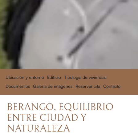
Ubicación y entorno
Edificio
Tipología de viviendas
Documentos
Galería de imágenes
Reservar cita
Contacto
BERANGO, EQUILIBRIO
ENTRE CIUDAD Y
NATURALEZA