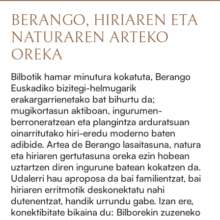
BERANGO, HIRIAREN ETA
NATURAREN ARTEKO
OREKA
Bilbotik hamar minutura kokatuta, Berango
Euskadiko bizitegi-helmugarik
erakargarrienetako bat bihurtu da;
mugikortasun aktiboan, ingurumen-
berroneratzean eta plangintza arduratsuan
oinarritutako hiri-eredu moderno baten
adibide. Artea de Berango lasaitasuna, natura
eta hiriaren gertutasuna oreka ezin hobean
uztartzen diren ingurune batean kokatzen da.
Udalerri hau aproposa da bai familientzat, bai
hiriaren erritmotik deskonektatu nahi
dutenentzat, handik urrundu gabe. Izan ere,
konektibitate bikaina du: Bilborekin zuzeneko