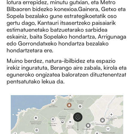
lotura errepidez, minutu gutxian, eta Metro
Bilbaoren bidezko konexioa.Gainera, Getxo eta
Sopela bezalako gune estrategikoetatik oso
gertu dago, Kantauri itsasertzeko paisaiarik
estimatuenetako batzuetarako sarbidea
eskainiz, baita Sopelako hondartza, Arrigunaga
edo Gorrondatxeko hondartza bezalako
hondartzetara ere.
Muino berdez, natura-ibilbidez eta espazio
irekiz inguratuta, Berango aire zabala, kirola eta
eguneroko ongizatea baloratzen dituztenentzat
pentsatutako lekua da.