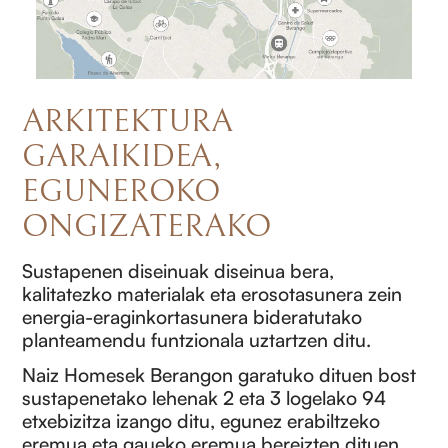
ARKITEKTURA
GARAIKIDEA,
EGUNEROKO
ONGIZATERAKO
Sustapenen diseinuak diseinua bera,
kalitatezko materialak eta erosotasunera zein
energia-eraginkortasunera bideratutako
planteamendu funtzionala uztartzen ditu.
Naiz Homesek Berangon garatuko dituen bost
sustapenetako lehenak 2 eta 3 logelako 94
etxebizitza izango ditu, egunez erabiltzeko
eremua eta gaueko eremua bereizten dituen