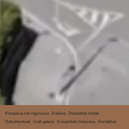
Kokapena eta ingurunea
Eraikina
Etxebizitza motak
Dokumentuak
Irudi galeria
Erreserbatu hitzordua
Kontaktua